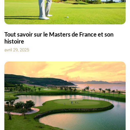
Tout savoir sur le Masters de France et son
histoire
avril 29, 2025