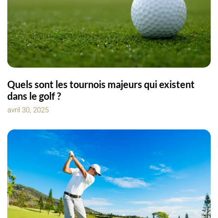
Quels sont les tournois majeurs qui existent
dans le golf ?
avril 30, 2025