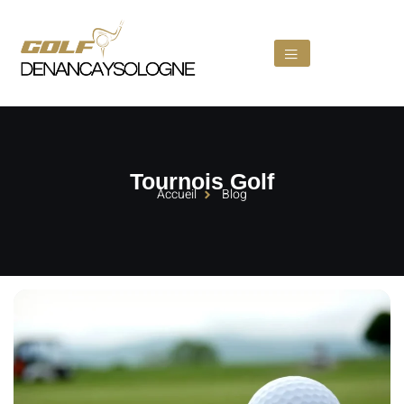
Tournois Golf
Accueil
Blog