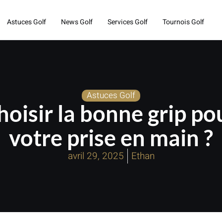
Astuces Golf
News Golf
Services Golf
Tournois Golf
Astuces Golf
isir la bonne grip po
votre prise en main ?
avril 29, 2025
Ethan